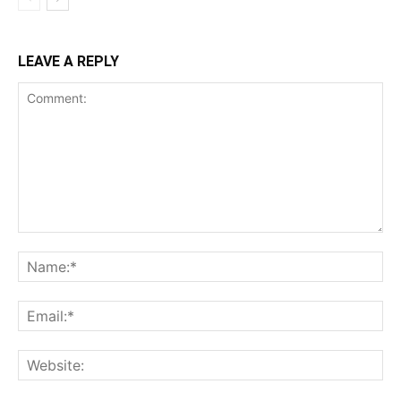
LEAVE A REPLY
Comment:
Na
Ema
Web