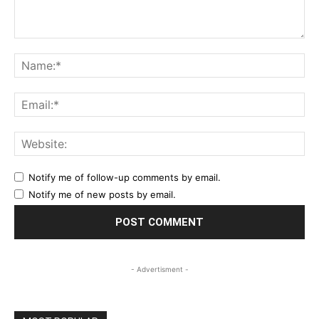
Comment:
Na
Ema
Web
Notify me of follow-up comments by email.
Notify me of new posts by email.
- Advertisment -