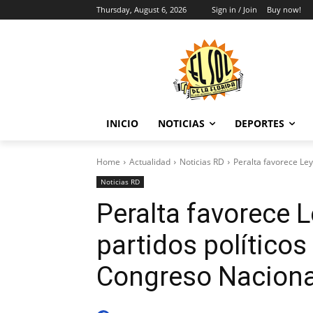
Thursday, August 6, 2026
Sign in / Join
Buy now!
INICIO
NOTICIAS
DEPORTES
Home
Actualidad
Noticias RD
Peralta favorece Ley 
Noticias RD
Peralta favorece L
partidos políticos
Congreso Naciona