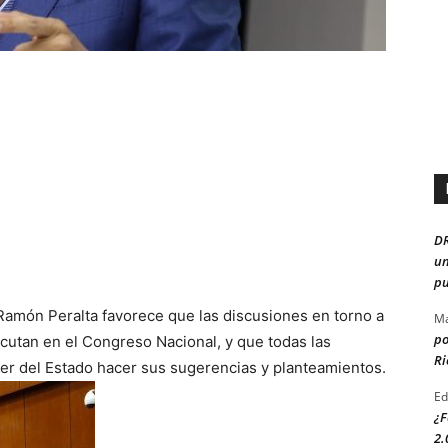
D
un
pu
amón Peralta favorece que las discusiones en torno a
Ma
po
discutan en el Congreso Nacional, y que todas las
Ri
der del Estado hacer sus sugerencias y planteamientos.
Ed
¿F
2.