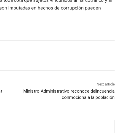
 toda cota que sujetos vinculados al narcotráfico y al
 son imputadas en hechos de corrupción pueden
Next article
ht
Ministro Administrativo reconoce delincuencia
conmociona a la población