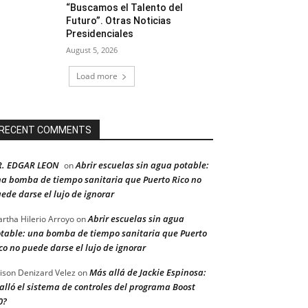
“Buscamos el Talento del
Futuro”. Otras Noticias
Presidenciales
August 5, 2026
Load more
RECENT COMMENTS
R. EDGAR LEON
Abrir escuelas sin agua potable:
on
a bomba de tiempo sanitaria que Puerto Rico no
ede darse el lujo de ignorar
Abrir escuelas sin agua
rtha Hilerio Arroyo
on
table: una bomba de tiempo sanitaria que Puerto
co no puede darse el lujo de ignorar
Más allá de Jackie Espinosa:
ison Denizard Velez
on
alló el sistema de controles del programa Boost
0?