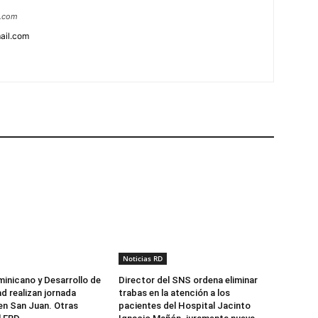
a.com
ail.com
Noticias RD
minicano y Desarrollo de
Director del SNS ordena eliminar
d realizan jornada
trabas en la atención a los
 en San Juan. Otras
pacientes del Hospital Jacinto