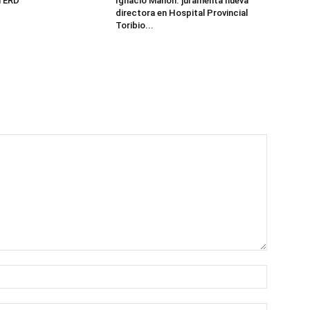
l ERD
Ignacio Mañón. juramenta nueva
directora en Hospital Provincial
Toribio...
Name:*
Email:*