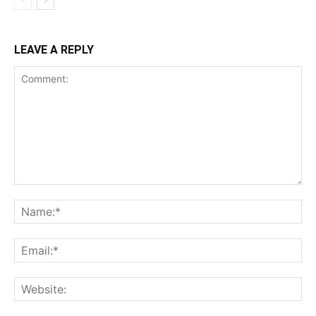
LEAVE A REPLY
Comment:
Na
Ema
Web