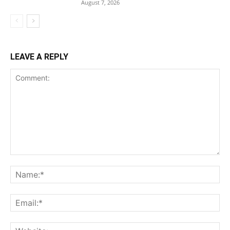
August 7, 2026
LEAVE A REPLY
Comment:
Na
Ema
Web