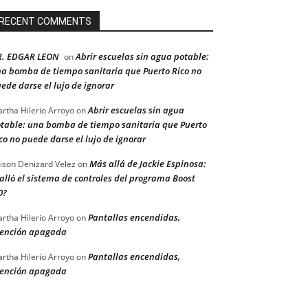
RECENT COMMENTS
R. EDGAR LEON
Abrir escuelas sin agua potable:
on
a bomba de tiempo sanitaria que Puerto Rico no
ede darse el lujo de ignorar
Abrir escuelas sin agua
rtha Hilerio Arroyo
on
table: una bomba de tiempo sanitaria que Puerto
co no puede darse el lujo de ignorar
Más allá de Jackie Espinosa:
ison Denizard Velez
on
alló el sistema de controles del programa Boost
0?
Pantallas encendidas,
rtha Hilerio Arroyo
on
ención apagada
Pantallas encendidas,
rtha Hilerio Arroyo
on
ención apagada