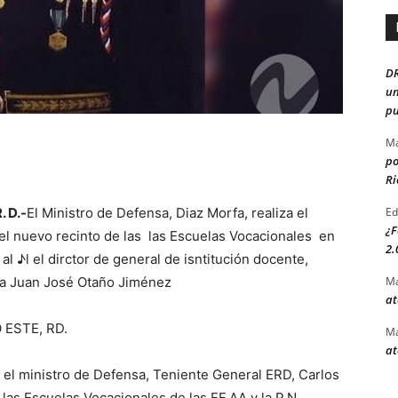
D
un
pu
Ma
po
Ri
Ed
. D.-
El Ministro de Defensa, Diaz Morfa, realiza el
¿F
 el nuevo recinto de las las Escuelas Vocacionales en
2.
al ♪l el dirctor de general de isntitución docente,
Ma
da Juan José Otaño Jiménez
at
ESTE, RD.
Ma
at
 el ministro de Defensa, Teniente General ERD, Carlos
 las Escuelas Vocacionales de las FF.AA y la P.N,