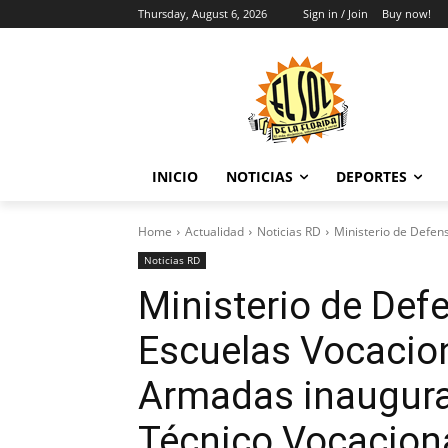
Thursday, August 6, 2026
Sign in / Join
Buy now!
INICIO
NOTICIAS
DEPORTES
Home
Actualidad
Noticias RD
Ministerio de Defen
Noticias RD
Ministerio de Def
Escuelas Vocacion
Armadas inaugura
Técnico Vocacion