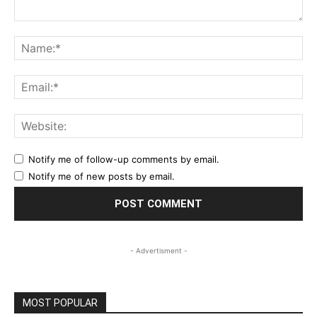
Comment:
Na
Ema
Web
Notify me of follow-up comments by email.
Notify me of new posts by email.
- Advertisment -
MOST POPULAR