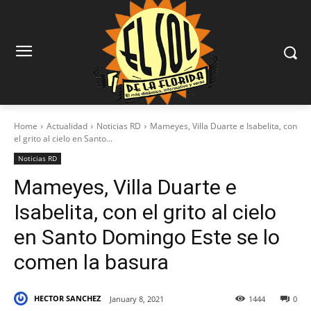
Home
Actualidad
Noticias RD
Mameyes, Villa Duarte e Isabelita, con
el grito al cielo en Santo...
Noticias RD
Mameyes, Villa Duarte e
Isabelita, con el grito al cielo
en Santo Domingo Este se lo
comen la basura
HECTOR SANCHEZ
January 8, 2021
1444
0