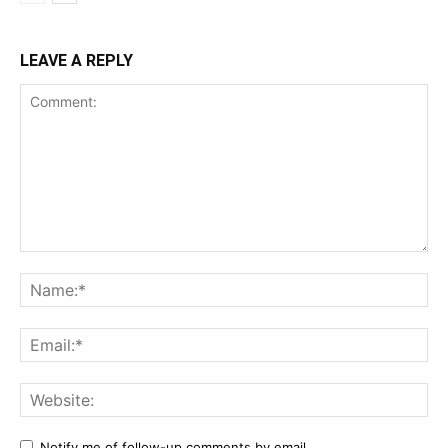
LEAVE A REPLY
Comment:
Na
Ema
Web
Notify me of follow-up comments by email.