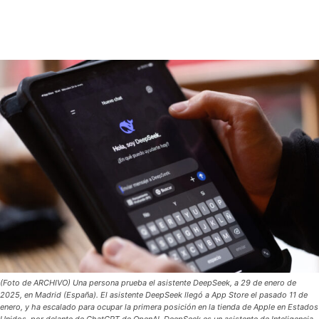
(Foto de ARCHIVO) Una persona prueba el asistente DeepSeek, a 29 de enero de
2025, en Madrid (España). El asistente DeepSeek llegó a App Store el pasado 11 de
enero, y ha escalado para ocupar la primera posición en la tienda de Apple en Estados
Unidos, por delante de ChatGPT de OpenAI. DeepSeek es un asistente de Inteligencia