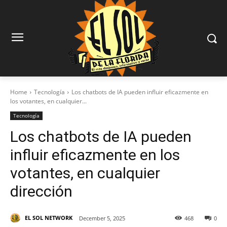
Home
Tecnología
Los chatbots de IA pueden influir eficazmente en
los votantes, en cualquier...
Tecnología
Los chatbots de IA pueden
influir eficazmente en los
votantes, en cualquier
dirección
EL SOL NETWORK
December 5, 2025
468
0