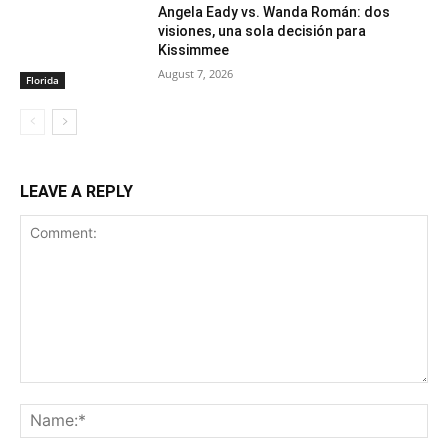
Angela Eady vs. Wanda Román: dos
visiones, una sola decisión para
Kissimmee
August 7, 2026
Florida
LEAVE A REPLY
Comment:
Na