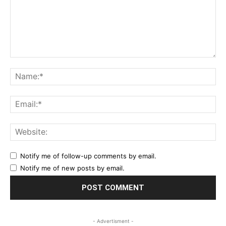
Comment:
Na
Ema
Web
Notify me of follow-up comments by email.
Notify me of new posts by email.
- Advertisment -