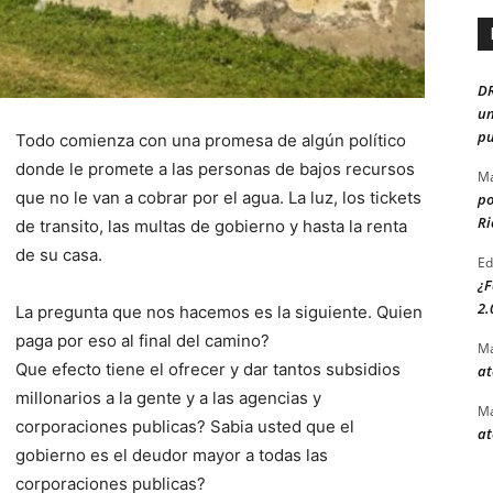
D
un
pu
Todo comienza con una promesa de algún político
donde le promete a las personas de bajos recursos
Ma
que no le van a cobrar por el agua. La luz, los tickets
po
Ri
de transito, las multas de gobierno y hasta la renta
de su casa.
Ed
¿F
2.
La pregunta que nos hacemos es la siguiente. Quien
paga por eso al final del camino?
Ma
Que efecto tiene el ofrecer y dar tantos subsidios
at
millonarios a la gente y a las agencias y
Ma
corporaciones publicas? Sabia usted que el
at
gobierno es el deudor mayor a todas las
corporaciones publicas?