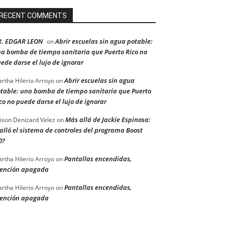
RECENT COMMENTS
R. EDGAR LEON
Abrir escuelas sin agua potable:
on
a bomba de tiempo sanitaria que Puerto Rico no
ede darse el lujo de ignorar
Abrir escuelas sin agua
rtha Hilerio Arroyo
on
table: una bomba de tiempo sanitaria que Puerto
co no puede darse el lujo de ignorar
Más allá de Jackie Espinosa:
ison Denizard Velez
on
alló el sistema de controles del programa Boost
0?
Pantallas encendidas,
rtha Hilerio Arroyo
on
ención apagada
Pantallas encendidas,
rtha Hilerio Arroyo
on
ención apagada