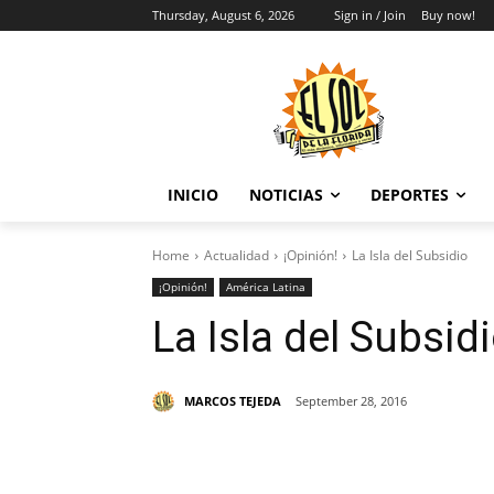
Thursday, August 6, 2026
Sign in / Join
Buy now!
INICIO
NOTICIAS
DEPORTES
Home
Actualidad
¡Opinión!
La Isla del Subsidio
¡Opinión!
América Latina
La Isla del Subsid
MARCOS TEJEDA
September 28, 2016
Share