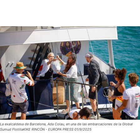
La exalcaldesa de Barcelona, Ada Colau, en una de las embarcaciones de la Global
Sumud FlotillaKIKE RINCÓN - EUROPA PRESS 01/9/2025