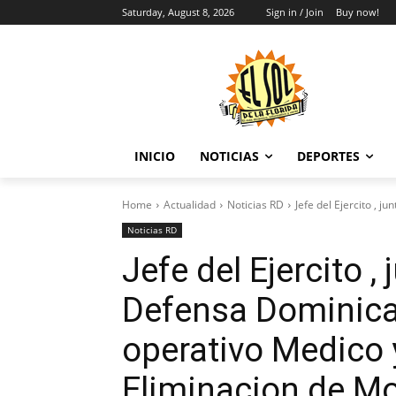
Saturday, August 8, 2026
Sign in / Join
Buy now!
INICIO
NOTICIAS
DEPORTES
Home
Actualidad
Noticias RD
Jefe del Ejercito , 
Noticias RD
Jefe del Ejercito ,
Defensa Dominica
operativo Medico
Eliminacion de Mo