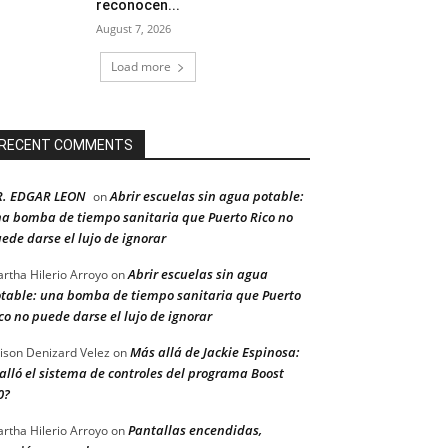
reconocen...
August 7, 2026
Load more
RECENT COMMENTS
R. EDGAR LEON
Abrir escuelas sin agua potable:
on
a bomba de tiempo sanitaria que Puerto Rico no
ede darse el lujo de ignorar
Abrir escuelas sin agua
rtha Hilerio Arroyo
on
table: una bomba de tiempo sanitaria que Puerto
co no puede darse el lujo de ignorar
Más allá de Jackie Espinosa:
ison Denizard Velez
on
alló el sistema de controles del programa Boost
0?
Pantallas encendidas,
rtha Hilerio Arroyo
on