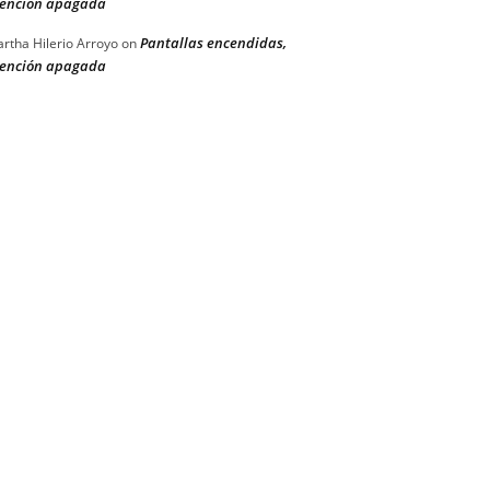
ención apagada
Pantallas encendidas,
rtha Hilerio Arroyo
on
ención apagada