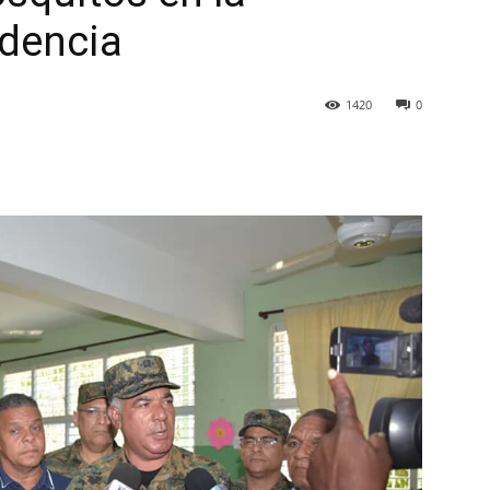
ndencia
1420
0