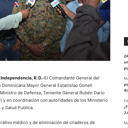
D
un
pu
 Independencia, R. D.-
El Comandante General del
Ma
po
a Dominicana Mayor General Estanislao Gonell
Ri
 Ministro de Defensa, Teniente General Rubén Darío
 y en coordinación con autoridades de los Ministerio
Ed
¿F
 y Salud Publica.
2.
rativo médico y de eliminación de criaderos de
Ma