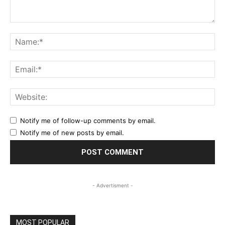
Comment:
Na
Ema
Web
Notify me of follow-up comments by email.
Notify me of new posts by email.
- Advertisment -
MOST POPULAR