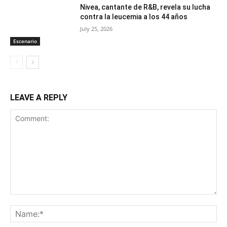
Nivea, cantante de R&B, revela su lucha
contra la leucemia a los 44 años
July 25, 2026
Escenario
LEAVE A REPLY
Comment:
Na