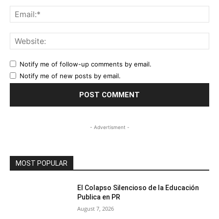
Ema
Web
Notify me of follow-up comments by email.
Notify me of new posts by email.
- Advertisment -
MOST POPULAR
El Colapso Silencioso de la Educación
Publica en PR
August 7, 2026