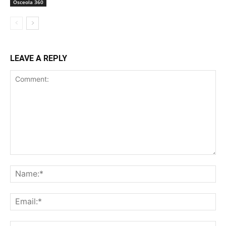
Osceola 360
LEAVE A REPLY
Comment:
Na
Ema
Web