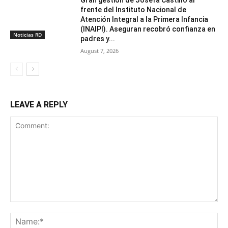
Gran gestion de Josefa Castillo al
frente del Instituto Nacional de
Atención Integral a la Primera Infancia
(INAIPI). Aseguran recobró confianza en
Noticias RD
padres y...
August 7, 2026
LEAVE A REPLY
Comment:
Na