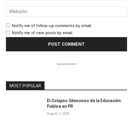
Web
Notify me of follow-up comments by email.
Notify me of new posts by email.
- Advertisment -
MOST POPULAR
El Colapso Silencioso de la Educación
Publica en PR
August 7, 2026