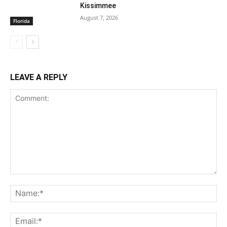
Kissimmee
August 7, 2026
Florida
LEAVE A REPLY
Comment:
Na
Ema