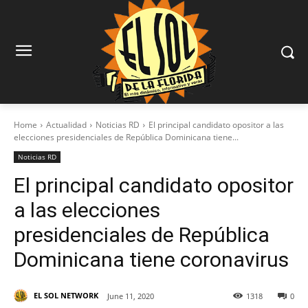
Home
Actualidad
Noticias RD
El principal candidato opositor a las
elecciones presidenciales de República Dominicana tiene...
Noticias RD
El principal candidato opositor
a las elecciones
presidenciales de República
Dominicana tiene coronavirus
EL SOL NETWORK
June 11, 2020
1318
0