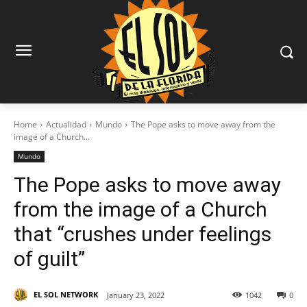
Home
Actualidad
Mundo
The Pope asks to move away from the
image of a Church...
Mundo
The Pope asks to move away
from the image of a Church
that “crushes under feelings
of guilt”
EL SOL NETWORK
January 23, 2022
1042
0