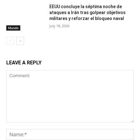
EEUU concluye la séptima noche de
ataques a Irán tras golpear objetivos
militares y reforzar el bloqueo naval
July 18, 2026
Mundo
LEAVE A REPLY
Comment:
Na