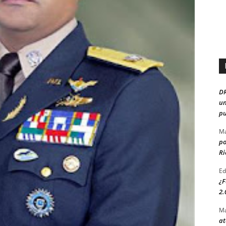
D
un
pu
Ma
po
Ri
Ed
¿F
2.
Ma
at