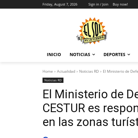
Friday, August 7, 2026
Sign in / Join
Buy now!
INICIO
NOTICIAS
DEPORTES
Home
Actualidad
Noticias RD
El Ministerio de Def
Noticias RD
El Ministerio de D
CESTUR es respon
en las zonas turís