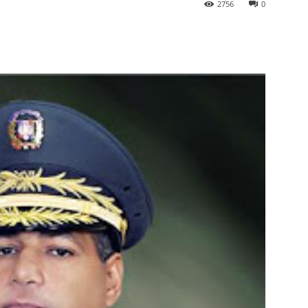
2756
0