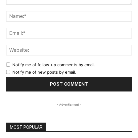
Comment:
Na
Ema
Web
Notify me of follow-up comments by email.
Notify me of new posts by email.
- Advertisment -
MOST POPULAR