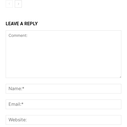
LEAVE A REPLY
Comment:
Na
Ema
Web