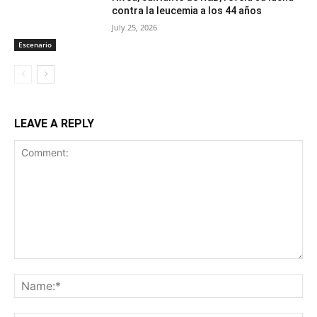
contra la leucemia a los 44 años
July 25, 2026
Escenario
LEAVE A REPLY
Comment:
Na