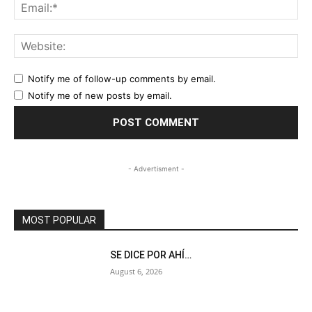
Ema
Web
Notify me of follow-up comments by email.
Notify me of new posts by email.
- Advertisment -
MOST POPULAR
SE DICE POR AHÍ…
August 6, 2026