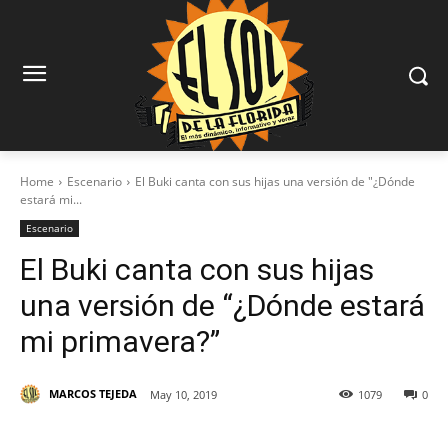
Home
Escenario
El Buki canta con sus hijas una versión de "¿Dónde
estará mi...
Escenario
El Buki canta con sus hijas
una versión de “¿Dónde estará
mi primavera?”
MARCOS TEJEDA
May 10, 2019
1079
0