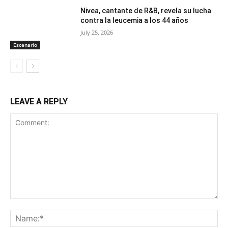
Nivea, cantante de R&B, revela su lucha
contra la leucemia a los 44 años
July 25, 2026
Escenario
LEAVE A REPLY
Comment:
Na