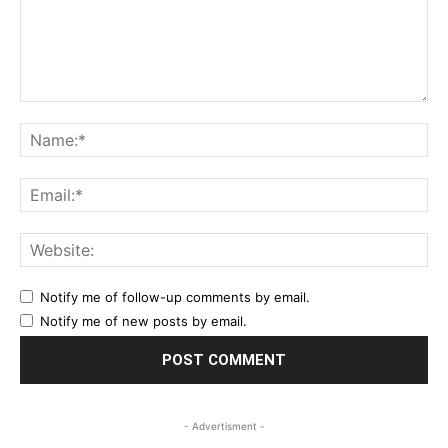
Comment:
Na
Ema
Web
Notify me of follow-up comments by email.
Notify me of new posts by email.
- Advertisment -