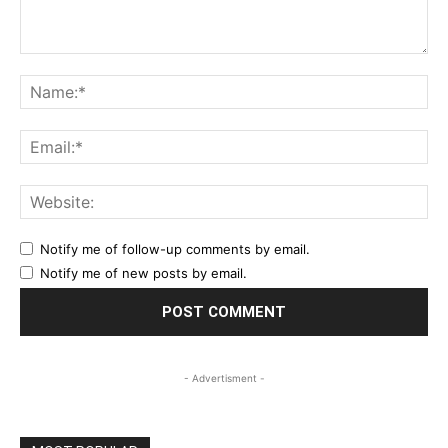
Comment:
Na
Ema
Web
Notify me of follow-up comments by email.
Notify me of new posts by email.
- Advertisment -