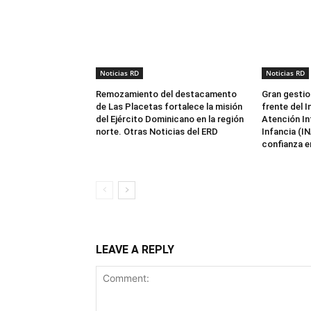
Noticias RD
Noticias RD
Remozamiento del destacamento
Gran gestio
de Las Placetas fortalece la misión
frente del I
del Ejército Dominicano en la región
Atención Int
norte. Otras Noticias del ERD
Infancia (I
confianza en
LEAVE A REPLY