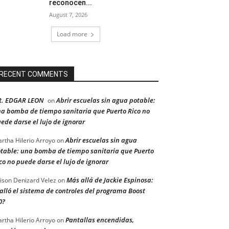
reconocen...
August 7, 2026
Load more
RECENT COMMENTS
R. EDGAR LEON
Abrir escuelas sin agua potable:
on
a bomba de tiempo sanitaria que Puerto Rico no
ede darse el lujo de ignorar
Abrir escuelas sin agua
rtha Hilerio Arroyo
on
table: una bomba de tiempo sanitaria que Puerto
co no puede darse el lujo de ignorar
Más allá de Jackie Espinosa:
ison Denizard Velez
on
alló el sistema de controles del programa Boost
0?
Pantallas encendidas,
rtha Hilerio Arroyo
on