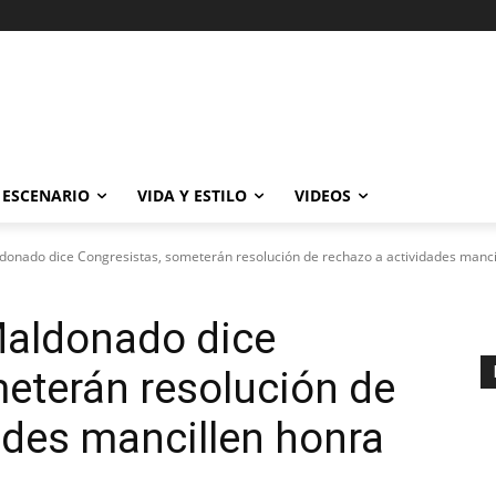
ESCENARIO
VIDA Y ESTILO
VIDEOS
onado dice Congresistas, someterán resolución de rechazo a actividades mancil
aldonado dice
eterán resolución de
ades mancillen honra