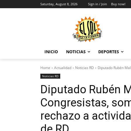
Saturday, August 8, 2026
Sign in / Join
Buy now!
INICIO
NOTICIAS
DEPORTES
Home
Actualidad
Noticias RD
Diputado Rubén Mald
Noticias RD
Diputado Rubén M
Congresistas, som
rechazo a activid
de RD