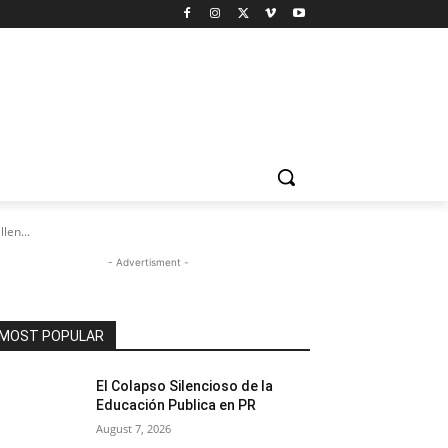
len...
- Advertisment -
MOST POPULAR
El Colapso Silencioso de la
Educación Publica en PR
August 7, 2026