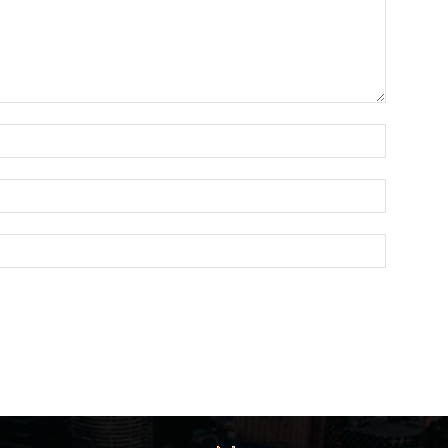
Name:*
Email:*
Website: