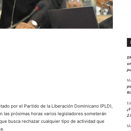
D
un
pu
Ma
po
Ri
Ed
ado por el Partido de la Liberación Dominicano (PLD),
¿F
 las próximas horas varios legisladores someterán
2.
que busca rechazar cualquier tipo de actividad que
Ma
a.