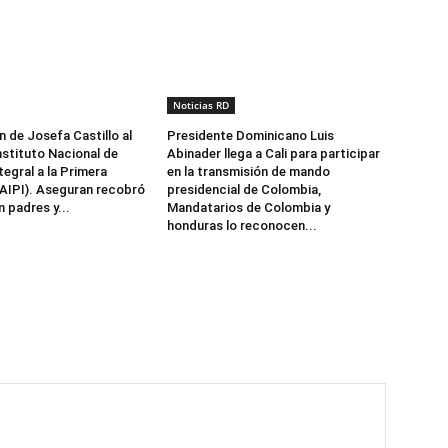
Noticias RD
n de Josefa Castillo al
Presidente Dominicano Luis
nstituto Nacional de
Abinader llega a Cali para participar
egral a la Primera
en la transmisión de mando
NAIPI). Aseguran recobró
presidencial de Colombia,
 padres y...
Mandatarios de Colombia y
honduras lo reconocen...