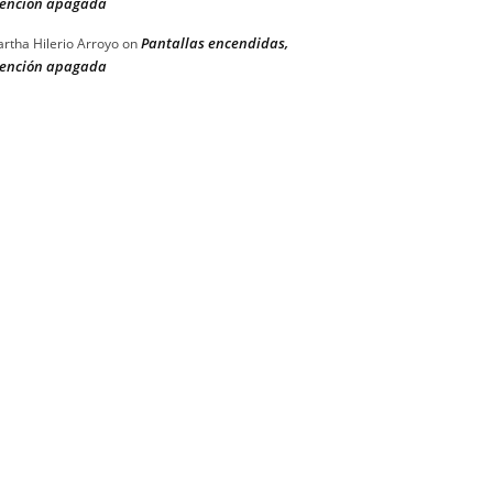
ención apagada
Pantallas encendidas,
rtha Hilerio Arroyo
on
ención apagada