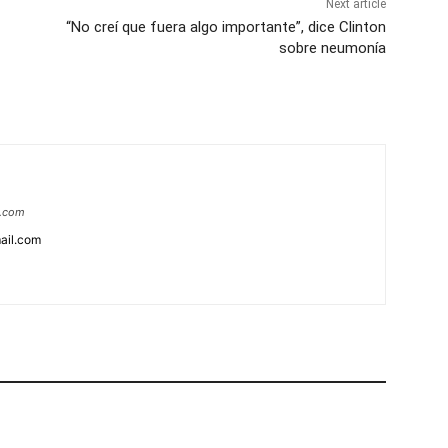
Next article
“No creí que fuera algo importante”, dice Clinton
sobre neumonía
a.com
ail.com