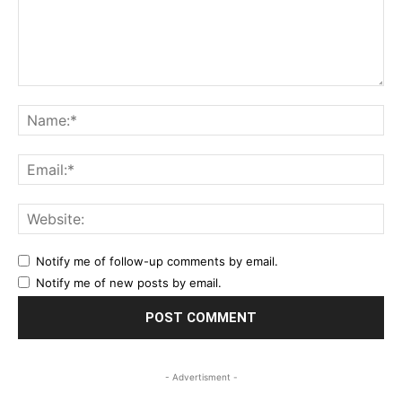
Comment:
Na
Ema
Web
Notify me of follow-up comments by email.
Notify me of new posts by email.
- Advertisment -