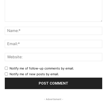
Comment:
Na
Ema
Web
Notify me of follow-up comments by email.
Notify me of new posts by email.
- Advertisment -