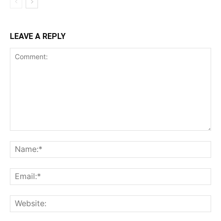
LEAVE A REPLY
Comment:
Na
Ema
Web