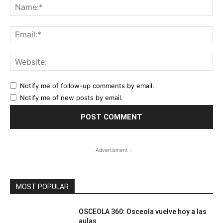
Na
Ema
Web
Notify me of follow-up comments by email.
Notify me of new posts by email.
- Advertisment -
MOST POPULAR
OSCEOLA 360: Osceola vuelve hoy a las
aulas