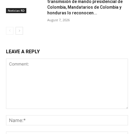
transmisión de mando presidencial de
Colombia, Mandatarios de Colombia y
Noticias RD
honduras lo reconocen...
August 7, 2026
LEAVE A REPLY
Comment:
Na