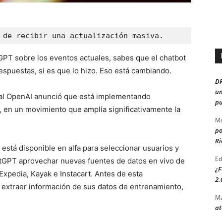
 de recibir una actualización masiva.
tGPT sobre los eventos actuales, sabes que el chatbot
espuestas, si es que lo hizo. Eso está cambiando.
D
un
icial OpenAI anunció que está implementando
pu
en un movimiento que amplía significativamente la
Ma
po
Ri
está disponible en alfa para seleccionar usuarios y
Ed
tGPT aprovechar nuevas fuentes de datos en vivo de
¿F
Expedia, Kayak e Instacart. Antes de esta
2.
a extraer información de sus datos de entrenamiento,
Ma
at