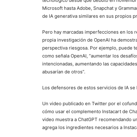
tecnológico desde que debutó en noviembr
Microsoft hasta Adobe, Snapchat y Grammar
de IA generativa similares en sus propios p
Pero hay marcadas imperfecciones en los 
propia investigación de OpenAI ha demostra
perspectiva riesgosa. Por ejemplo, puede te
como señala OpenAI, “aumentar los desafíos
intencionadas, aumentando las capacidades 
abusarían de otros”.
Los defensores de estos servicios de IA se 
Un video publicado en Twitter por el cofu
cómo usar el complemento Instacart de Chat
video muestra a ChatGPT recomendando una
agrega los ingredientes necesarios a Instac