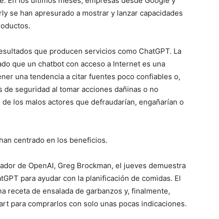
e. En los últimos meses, empresas desde Google y
ly se han apresurado a mostrar y lanzar capacidades
roductos.
resultados que producen servicios como ChatGPT. La
do que un chatbot con acceso a Internet es una
ner una tendencia a citar fuentes poco confiables o,
 de seguridad al tomar acciones dañinas o no
de los malos actores que defraudarían, engañarían o
han centrado en los beneficios.
ndador de OpenAI, Greg Brockman, el jueves demuestra
GPT para ayudar con la planificación de comidas. El
 receta de ensalada de garbanzos y, finalmente,
art para comprarlos con solo unas pocas indicaciones.