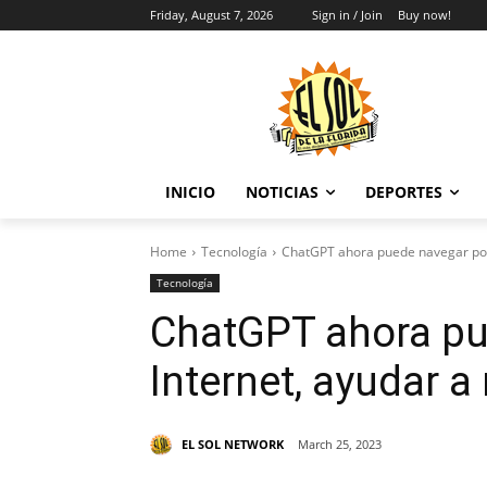
Friday, August 7, 2026
Sign in / Join
Buy now!
INICIO
NOTICIAS
DEPORTES
Home
Tecnología
ChatGPT ahora puede navegar por 
Tecnología
ChatGPT ahora pu
Internet, ayudar a
EL SOL NETWORK
March 25, 2023