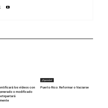
¡Opinión!
ntificará los vídeos con
Puerto Rico: Reformar o Vaciarse
generado o modificado
 etiquetará
amente