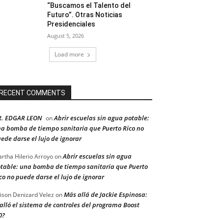
“Buscamos el Talento del
Futuro”. Otras Noticias
Presidenciales
August 5, 2026
Load more
RECENT COMMENTS
R. EDGAR LEON
Abrir escuelas sin agua potable:
on
a bomba de tiempo sanitaria que Puerto Rico no
ede darse el lujo de ignorar
Abrir escuelas sin agua
rtha Hilerio Arroyo
on
table: una bomba de tiempo sanitaria que Puerto
co no puede darse el lujo de ignorar
Más allá de Jackie Espinosa:
ison Denizard Velez
on
alló el sistema de controles del programa Boost
0?