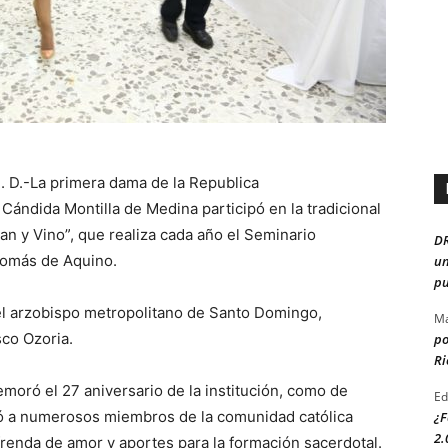
 D.-La primera dama de la Republica
ándida Montilla de Medina participó en la tradicional
an y Vino”, que realiza cada año el Seminario
D
Tomás de Aquino.
un
pu
el arzobispo metropolitano de Santo Domingo,
Ma
co Ozoria.
po
Ri
moró el 27 aniversario de la institución, como de
Ed
ó a numerosos miembros de la comunidad católica
¿F
2.
frenda de amor y aportes para la formación sacerdotal.