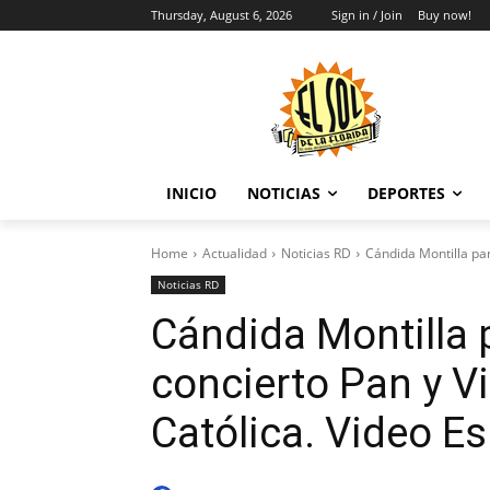
Thursday, August 6, 2026
Sign in / Join
Buy now!
INICIO
NOTICIAS
DEPORTES
Home
Actualidad
Noticias RD
Cándida Montilla part
Noticias RD
Cándida Montilla 
concierto Pan y Vi
Católica. Video Es