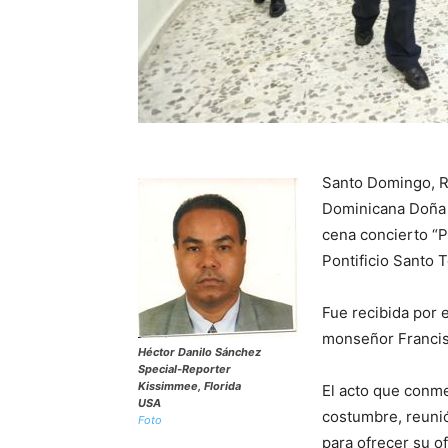
Santo Domingo, R.
Dominicana Doña C
cena concierto “P
Pontificio Santo 
Fue recibida por 
monseñor Francis
Héctor Danilo Sánchez
Special-Reporter
Kissimmee, Florida
El acto que conme
USA
costumbre, reuni
Foto
para ofrecer su o