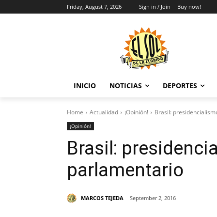
Friday, August 7, 2026
Sign in / Join
Buy now!
INICIO
NOTICIAS
DEPORTES
Home
Actualidad
¡Opinión!
Brasil: presidencialis
¡Opinión!
Brasil: presidenci
parlamentario
MARCOS TEJEDA
September 2, 2016