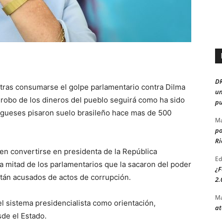
D
 tras consumarse el golpe parlamentario contra Dilma
un
robo de los dineros del pueblo seguirá como ha sido
pu
ugueses pisaron suelo brasileño hace mas de 500
Ma
po
Ri
r en convertirse en presidenta de la República
Ed
la mitad de los parlamentarios que la sacaron del poder
¿F
 están acusados de actos de corrupción.
2.
Ma
el sistema presidencialista como orientación,
at
sde el Estado.