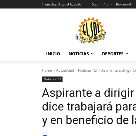
Thursday, August 6, 2026
Sign in / Join
Buy now!
INICIO
NOTICIAS
DEPORTES
Home
Actualidad
Noticias RD
Aspirante a dirigir 
Noticias RD
Aspirante a dirig
dice trabajará par
y en beneficio de l