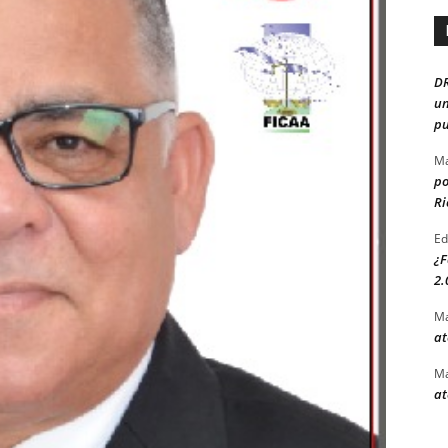
D
un
pu
Ma
po
Ri
Ed
¿F
2.
Ma
at
Ma
at