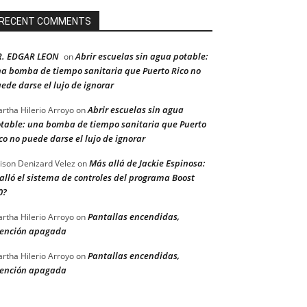
RECENT COMMENTS
R. EDGAR LEON
Abrir escuelas sin agua potable:
on
a bomba de tiempo sanitaria que Puerto Rico no
ede darse el lujo de ignorar
Abrir escuelas sin agua
rtha Hilerio Arroyo
on
table: una bomba de tiempo sanitaria que Puerto
co no puede darse el lujo de ignorar
Más allá de Jackie Espinosa:
ison Denizard Velez
on
alló el sistema de controles del programa Boost
0?
Pantallas encendidas,
rtha Hilerio Arroyo
on
ención apagada
Pantallas encendidas,
rtha Hilerio Arroyo
on
ención apagada