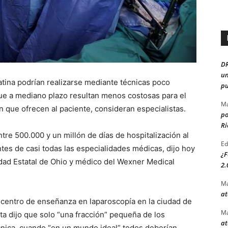
D
un
atina podrían realizarse mediante técnicas poco
pu
que a mediano plazo resultan menos costosas para el
Ma
n que ofrecen al paciente, consideran especialistas.
po
Ri
ntre 500.000 y un millón de días de hospitalización al
Ed
ntes de casi todas las especialidades médicas, dijo hoy
¿F
idad Estatal de Ohio y médico del Wexner Medical
2.
Ma
at
r centro de enseñanza en laparoscopía en la ciudad de
Ma
ta dijo que solo “una fracción” pequeña de los
at
cnica, cuando “en un mundo ideal” todos deberían