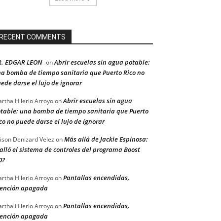
RECENT COMMENTS
R. EDGAR LEON
Abrir escuelas sin agua potable:
on
a bomba de tiempo sanitaria que Puerto Rico no
ede darse el lujo de ignorar
Abrir escuelas sin agua
rtha Hilerio Arroyo
on
table: una bomba de tiempo sanitaria que Puerto
co no puede darse el lujo de ignorar
Más allá de Jackie Espinosa:
ison Denizard Velez
on
alló el sistema de controles del programa Boost
0?
Pantallas encendidas,
rtha Hilerio Arroyo
on
ención apagada
Pantallas encendidas,
rtha Hilerio Arroyo
on
ención apagada