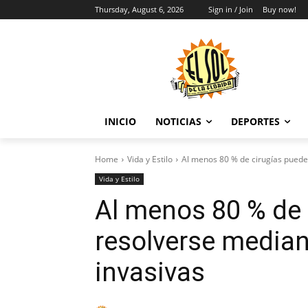
Thursday, August 6, 2026
Sign in / Join
Buy now!
INICIO
NOTICIAS
DEPORTES
Home
Vida y Estilo
Al menos 80 % de cirugías puede
Vida y Estilo
Al menos 80 % de
resolverse median
invasivas