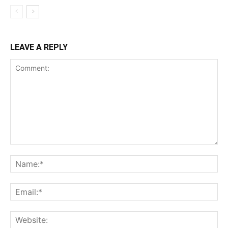
LEAVE A REPLY
Comment:
Na
Ema
Web