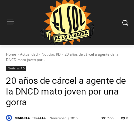
Home
Actualidad
Noticias RD
20 años de cárcel a agente de la
DNCD mato joven por...
Noticias RD
20 años de cárcel a agente de
la DNCD mato joven por una
gorra
MARCELO PERALTA
November 3, 2016
2779
0