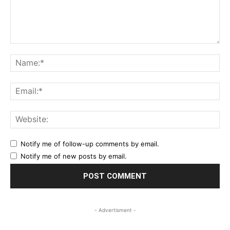
Comment:
Na
Ema
Web
Notify me of follow-up comments by email.
Notify me of new posts by email.
- Advertisment -