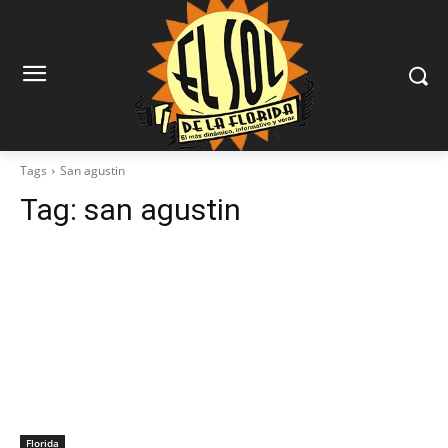
Tags
San agustin
Tag:
san agustin
Florida