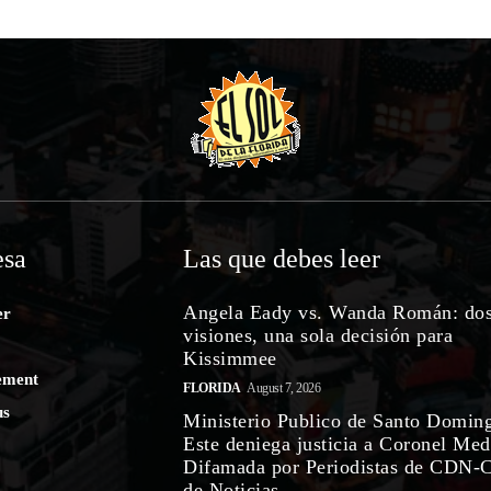
sa
Las que debes leer
Angela Eady vs. Wanda Román: do
er
visiones, una sola decisión para
Kissimmee
ement
FLORIDA
August 7, 2026
us
Ministerio Publico de Santo Domin
Este deniega justicia a Coronel Med
Difamada por Periodistas de CDN-
de Noticias