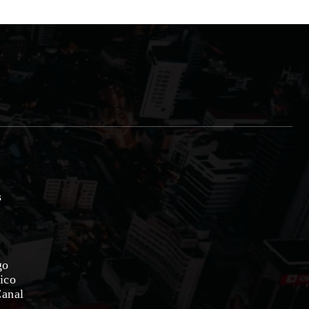
s
go
ico
Canal