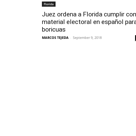
Florida
Juez ordena a Florida cumplir co
material electoral en español par
boricuas
MARCOS TEJEDA
-
September 9, 2018