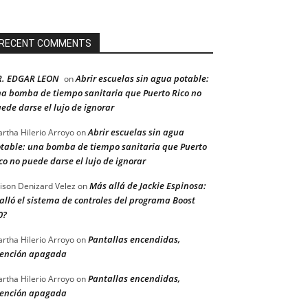
RECENT COMMENTS
R. EDGAR LEON
Abrir escuelas sin agua potable:
on
a bomba de tiempo sanitaria que Puerto Rico no
ede darse el lujo de ignorar
Abrir escuelas sin agua
rtha Hilerio Arroyo
on
table: una bomba de tiempo sanitaria que Puerto
co no puede darse el lujo de ignorar
Más allá de Jackie Espinosa:
ison Denizard Velez
on
alló el sistema de controles del programa Boost
0?
Pantallas encendidas,
rtha Hilerio Arroyo
on
ención apagada
Pantallas encendidas,
rtha Hilerio Arroyo
on
ención apagada