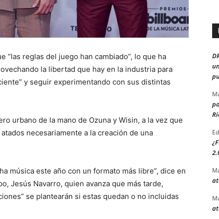
D
e “las reglas del juego han cambiado”, lo que ha
un
ovechando la libertad que hay en la industria para
pu
ciente” y seguir experimentando con sus distintas
Ma
po
Ri
ero urbano de la mano de Ozuna y Wisin, a la vez que
r atados necesariamente a la creación de una
Ed
¿F
2.
 música este año con un formato más libre”, dice en
Ma
at
rupo, Jesús Navarro, quien avanza que más tarde,
iones” se plantearán si estas quedan o no incluidas
Ma
at