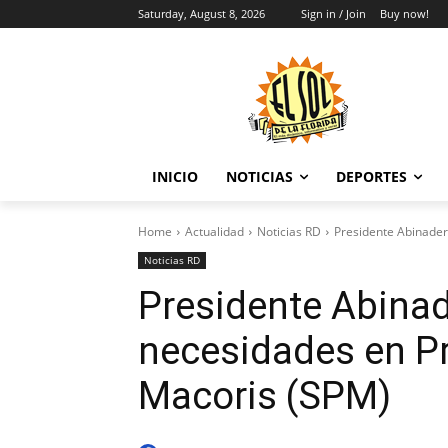
Saturday, August 8, 2026
Sign in / Join
Buy now!
INICIO
NOTICIAS
DEPORTES
Home
Actualidad
Noticias RD
Presidente Abinader
Noticias RD
Presidente Abinad
necesidades en Pr
Macoris (SPM)