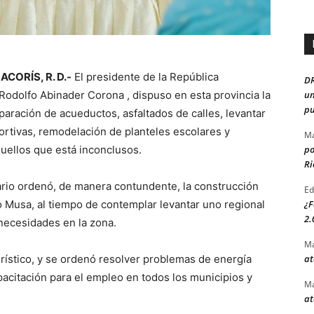
CORÍS, R. D.-
El presidente de la República
D
Rodolfo Abinader Corona , dispuso en esta provincia la
un
pu
paración de acueductos, asfaltados de calles, levantar
ortivas, remodelación de planteles escolares y
Ma
uellos que está inconclusos.
po
Ri
rio ordenó, de manera contundente, la construcción
Ed
o Musa, al tiempo de contemplar levantar uno regional
¿F
2.
 necesidades en la zona.
Ma
rístico, y se ordenó resolver problemas de energía
at
apacitación para el empleo en todos los municipios y
Ma
at