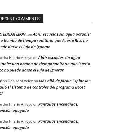
RECENT COMMENTS
R. EDGAR LEON
Abrir escuelas sin agua potable:
on
a bomba de tiempo sanitaria que Puerto Rico no
ede darse el lujo de ignorar
Abrir escuelas sin agua
rtha Hilerio Arroyo
on
table: una bomba de tiempo sanitaria que Puerto
co no puede darse el lujo de ignorar
Más allá de Jackie Espinosa:
ison Denizard Velez
on
alló el sistema de controles del programa Boost
0?
Pantallas encendidas,
rtha Hilerio Arroyo
on
ención apagada
Pantallas encendidas,
rtha Hilerio Arroyo
on
ención apagada