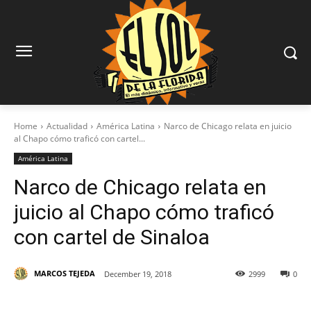
Home
Actualidad
América Latina
Narco de Chicago relata en juicio
al Chapo cómo traficó con cartel...
América Latina
Narco de Chicago relata en
juicio al Chapo cómo traficó
con cartel de Sinaloa
MARCOS TEJEDA
December 19, 2018
2999
0