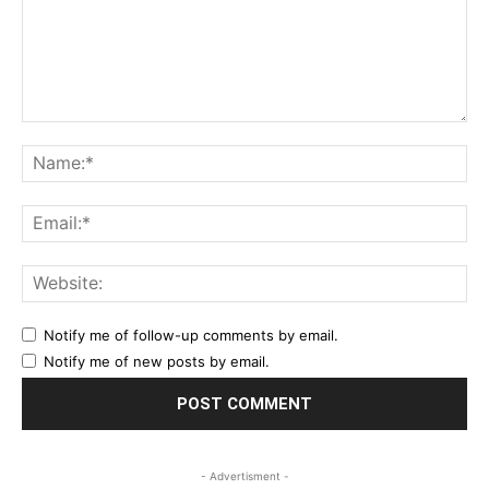
Comment:
Na
Ema
Web
Notify me of follow-up comments by email.
Notify me of new posts by email.
- Advertisment -