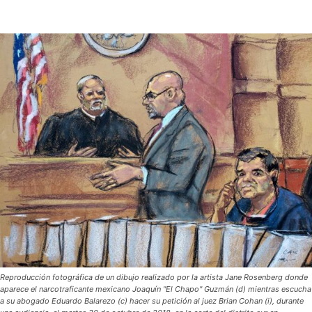
Reproducción fotográfica de un dibujo realizado por la artista Jane Rosenberg donde
aparece el narcotraficante mexicano Joaquín "El Chapo" Guzmán (d) mientras escucha
a su abogado Eduardo Balarezo (c) hacer su petición al juez Brian Cohan (i), durante