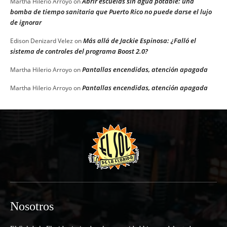
Abrir escuelas sin agua potable: una
Martha Hilerio Arroyo
on
bomba de tiempo sanitaria que Puerto Rico no puede darse el lujo
de ignorar
Más allá de Jackie Espinosa: ¿Falló el
Edison Denizard Velez
on
sistema de controles del programa Boost 2.0?
Pantallas encendidas, atención apagada
Martha Hilerio Arroyo
on
Pantallas encendidas, atención apagada
Martha Hilerio Arroyo
on
Nosotros