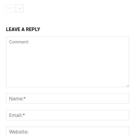
LEAVE A REPLY
Comment:
Na
Ema
Web