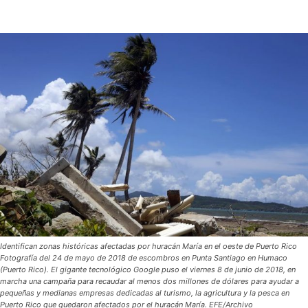
Identifican zonas históricas afectadas por huracán María en el oeste de Puerto Rico
Fotografía del 24 de mayo de 2018 de escombros en Punta Santiago en Humaco
(Puerto Rico). El gigante tecnológico Google puso el viernes 8 de junio de 2018, en
marcha una campaña para recaudar al menos dos millones de dólares para ayudar a
pequeñas y medianas empresas dedicadas al turismo, la agricultura y la pesca en
Puerto Rico que quedaron afectados por el huracán María. EFE/Archivo